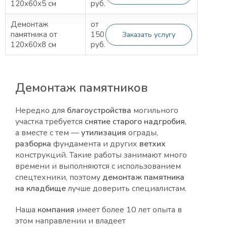
120х60х5 см
руб.
Демонтаж
от
памятника от
150
Заказать услугу
120х60х8 см
руб.
Демонтаж памятников
Нередко для
благоустройства
могильного
участка требуется
снятие
старого
надгробия
,
а вместе с тем —
утилизация
ограды,
разборка
фундамента и других
ветхих
конструкций. Такие работы занимают много
времени и выполняются с использованием
спецтехники, поэтому
демонтаж памятника
на кладбище
лучше доверить специалистам.
Наша
компания
имеет более 10 лет опыта в
этом направлении и владеет