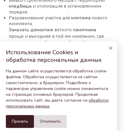
Вывоз строительного мусора с территории
кладбища
и утилизация в установленном
порядке.
Разравнивание участка для
монтажа
нового
комплекта.
Заказать
демонтаж
ветхого
памятника
проще и выгоднее в той же компании, где
заказали новое благоустройство. Наша
×
мастерская предоставляет скидку от общей
Использование Cookies и
стоимости — при заказе комплекса работ по
обработка персональных данных
снятию и
замене
старого монумента на
новый.
На данном сайте осуществляется обработка cookie-
файлов. Обработка осуществляется не сайтом
Сколько стоит демонтаж
самостоятельно, а браузером. Подробнее о
памятника на кладбище
в
параметрах управления cookie можно ознакомиться
на страницах основных браузеров. Продолжая
Слуцке
?
использовать сайт, вы даете согласие на
обработку
персональных данных
.
Цена
на
демонтаж
старого
памятника
начинается от 100–150
рублей
и
зависит
от
Принять
Отклонить
нескольких факторов: